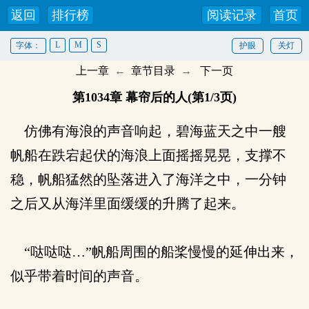
返回
排行榜
阅读记录
首页
L
M
S
字体：
护眼
关灯
上一章
←
章节目录
→
下一页
第1034章 幕帘后的人(第1/3页)
仿佛有海浪的声音响起，碧海蓝天之中一艘
帆船在跌宕起伏的海浪上面摇摇晃晃，支撑不
稳，帆船猛然的坠落进入了海洋之中，一分钟
之后又从海洋里面缓缓的升腾了起来。
“哒哒哒…”帆船周围的船桨慢慢的延伸出来，
似乎带着时间的声音。