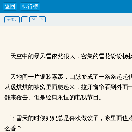
返回
排行榜
L
M
S
字体：
天空中的暴风雪依然很大，密集的雪花纷纷扬
天地间一片银装素裹，山脉变成了一条条起起伏
从暖烘烘的被窝里面爬起来，拉开窗帘看到外面
翻来覆去、但是经典永恒的电视节目。
下雪天的时候妈妈总是喜欢做饺子，家里面也难
么香？