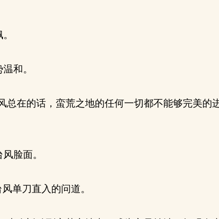
佩。
势温和。
有风总在的话，蛮荒之地的任何一切都不能够完美的
台风脸面。
台风单刀直入的问道。