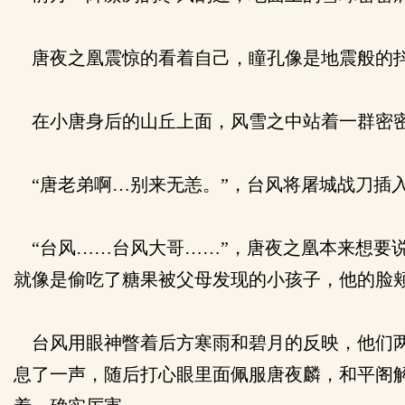
唐夜之凰震惊的看着自己，瞳孔像是地震般的抖
在小唐身后的山丘上面，风雪之中站着一群密
“唐老弟啊…别来无恙。”，台风将屠城战刀插
“台风……台风大哥……”，唐夜之凰本来想要
就像是偷吃了糖果被父母发现的小孩子，他的脸
台风用眼神瞥着后方寒雨和碧月的反映，他们两
息了一声，随后打心眼里面佩服唐夜麟，和平阁