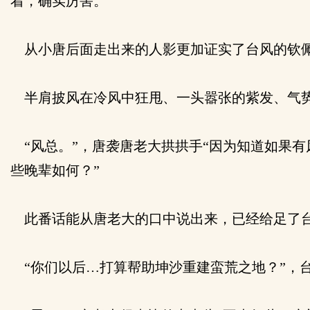
着，确实厉害。
从小唐后面走出来的人影更加证实了台风的钦
半肩披风在冷风中狂甩、一头嚣张的紫发、气
“风总。”，唐袭唐老大拱拱手“因为知道如果
些晚辈如何？”
此番话能从唐老大的口中说出来，已经给足了
“你们以后…打算帮助坤沙重建蛮荒之地？”，