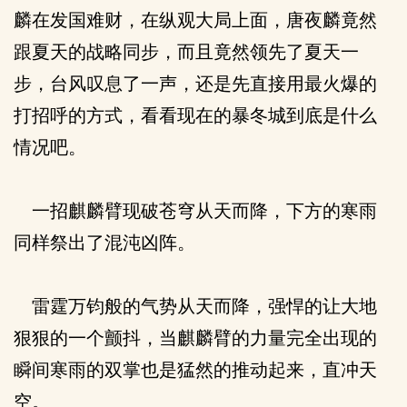
麟在发国难财，在纵观大局上面，唐夜麟竟然
跟夏天的战略同步，而且竟然领先了夏天一
步，台风叹息了一声，还是先直接用最火爆的
打招呼的方式，看看现在的暴冬城到底是什么
情况吧。
一招麒麟臂现破苍穹从天而降，下方的寒雨
同样祭出了混沌凶阵。
雷霆万钧般的气势从天而降，强悍的让大地
狠狠的一个颤抖，当麒麟臂的力量完全出现的
瞬间寒雨的双掌也是猛然的推动起来，直冲天
空。