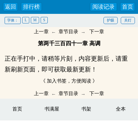
返回
排行榜
阅读记录
首页
L
M
S
字体：
护眼
关灯
上一章
←
章节目录
→
下一章
第两千三百四十一章 高调
正在手打中，请稍等片刻，内容更新后，请重
新刷新页面，即可获取最新更新！
《 加入书签，方便阅读 》
上一章
←
章节目录
→
下一章
首页
书满屋
书架
全本