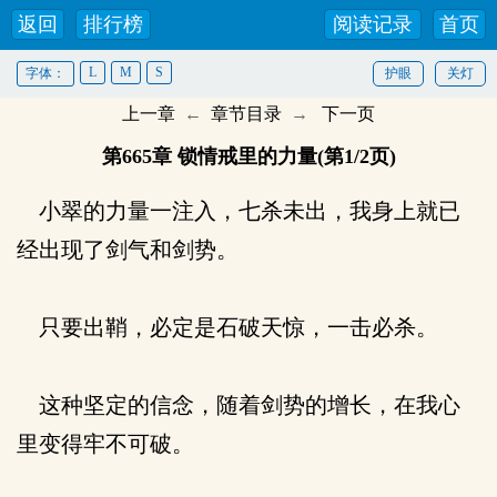
返回
排行榜
阅读记录
首页
L
M
S
字体：
护眼
关灯
上一章
←
章节目录
→
下一页
第665章 锁情戒里的力量(第1/2页)
小翠的力量一注入，七杀未出，我身上就已
经出现了剑气和剑势。
只要出鞘，必定是石破天惊，一击必杀。
这种坚定的信念，随着剑势的增长，在我心
里变得牢不可破。