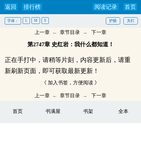
返回
排行榜
阅读记录
首页
L
M
S
字体：
护眼
关灯
上一章
←
章节目录
→
下一章
第2747章 史红岩：我什么都知道！
正在手打中，请稍等片刻，内容更新后，请重
新刷新页面，即可获取最新更新！
《 加入书签，方便阅读 》
上一章
←
章节目录
→
下一章
首页
书满屋
书架
全本