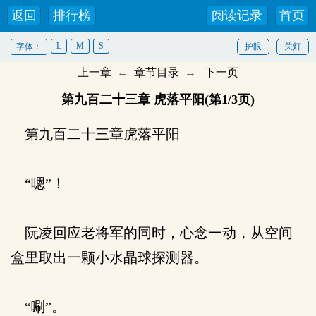
返回
排行榜
阅读记录
首页
L
M
S
字体：
护眼
关灯
上一章
←
章节目录
→
下一页
第九百二十三章 虎落平阳(第1/3页)
第九百二十三章虎落平阳
“嗯”！
阮凌回应老将军的同时，心念一动，从空间
盒里取出一颗小水晶球探测器。
“唰”。