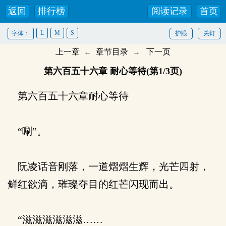
返回
排行榜
阅读记录
首页
L
M
S
字体：
护眼
关灯
上一章
←
章节目录
→
下一页
第六百五十六章 耐心等待(第1/3页)
第六百五十六章耐心等待
“唰”。
阮凌话音刚落，一道熠熠生辉，光芒四射，
鲜红欲滴，璀璨夺目的红芒闪现而出。
“滋滋滋滋滋滋……