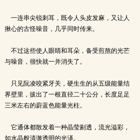
一连串尖锐刺耳，既令人头皮发麻，又让人
揪心的古怪噪音，几乎同时传来。
不过这些使人眼睛和耳朵，备受煎熬的光芒
与噪音，很快就一并消失了。
只见阮凌咬紧牙关，硬生生的从五级能量结
界壁里，拔出了一根直径二十公分，长度足足
三米左右的蔚蓝色能量光柱。
它通体都散发着一种晶莹剔透，流光溢彩，
如水晶般清澈透明的光泽。