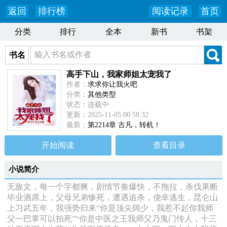
返回
排行榜
阅读记录
首页
分类
排行
全本
新书
书架
书名
高手下山，我家师姐太宠我了
作者：
求求你让我火吧
分类：
其他类型
状态：连载中
更新：2025-11-05 00:50:32
最新：
第2214章 古凡，转机！
开始阅读
查看目录
小说简介
无敌文，每一个字都爽，剧情节奏爆快，不拖拉，杀伐果断
毕业酒席上，父母兄弟惨死，遭遇追杀，侥幸逃生，昆仑山
上习武五年，我强势归来“你是顶尖阔少，我惹不起你我师
父一巴掌可以拍死”“你是中医之王我师父乃鬼门传人，十三