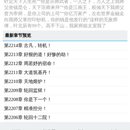
针定天下人生死”“你是宗师武者，一人之下，万人之上我师
父坐镇昆仑，天下宗师来拜”“你是江南王，权倾天下我师父
曾为帝师，是你上司的上司”“你亿万家产，左右世界金融走
向我师父掌控印钞机，你的钱是他发行的”这样的无敌师
傅，叶北辰有99个。高手下山，我家师姐太宠我了
最新章节预览
第2214章 古凡，转机！
第2213章 好狠的道！好惨的劫！
第2212章 周若妤的宿命！
第2211章 大道筑基丹！
第2210章 天地熔炉！
第2209章 轮回监狱！
第2208章 你是下一个！
第2207章 精准控分！
第2206章 轮回十二院！