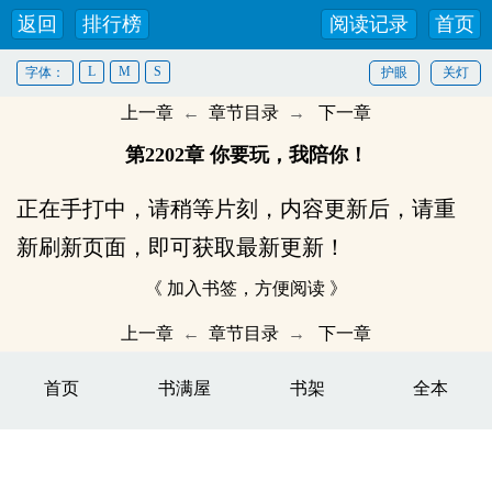
返回
排行榜
阅读记录
首页
L
M
S
字体：
护眼
关灯
上一章
←
章节目录
→
下一章
第2202章 你要玩，我陪你！
正在手打中，请稍等片刻，内容更新后，请重
新刷新页面，即可获取最新更新！
《 加入书签，方便阅读 》
上一章
←
章节目录
→
下一章
首页
书满屋
书架
全本