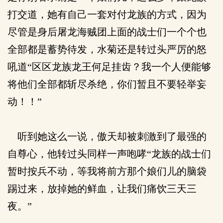
打交道，她有自己一套对付龙族的方式，因为
尽管是身后屠龙海贼团上面的战士们一个个也
全部都是蓄势待发，水菊还是转过头严厉的怒
吼道“区区龙族龙王何足挂齿？我一个人便能够
将他们全部都斩尽杀绝，你们暂且不要轻举妄
动！！”
听到她这么一说，傲天却被刺激到了最强的
自尊心，他转过头同样一声咆哮“龙族的战士们
暂时按兵不动，等我将前方那个娘们儿的脑袋
踢过来，放掉她的鲜血，让我们痛饮三天三
夜。”