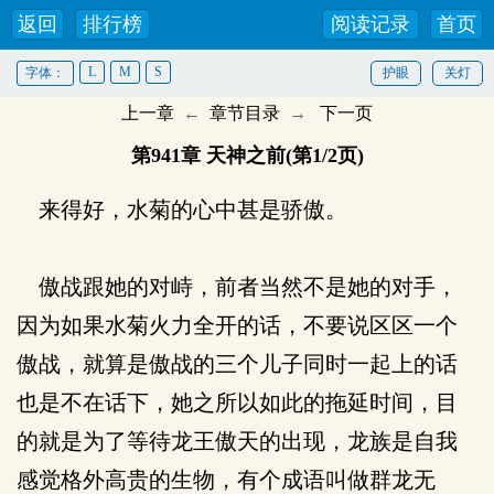
返回
排行榜
阅读记录
首页
L
M
S
字体：
护眼
关灯
上一章
←
章节目录
→
下一页
第941章 天神之前(第1/2页)
来得好，水菊的心中甚是骄傲。
傲战跟她的对峙，前者当然不是她的对手，
因为如果水菊火力全开的话，不要说区区一个
傲战，就算是傲战的三个儿子同时一起上的话
也是不在话下，她之所以如此的拖延时间，目
的就是为了等待龙王傲天的出现，龙族是自我
感觉格外高贵的生物，有个成语叫做群龙无