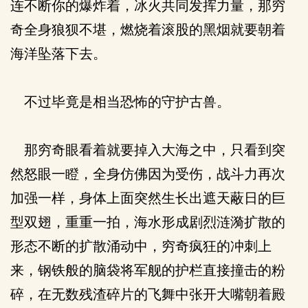
连不断你的爆炸着，冰火共同发挥力量，那穷
奇全身狼狈不堪，燃烧着滚股的黑烟就要朝着
海洋坠落下去。
不过毕竟是相当恐怖的守护古兽。
那穷奇眼看着就要掉入大海之中，只看到突
然怒眼一瞪，全身仿佛因为受伤，战斗力再次
加强一样，身体上面突然生长出遮天蔽日的巨
型双翅，重重一拍，海水形成剧烈涟漪扩散的
形态不断的扩散涌动中，穷奇疯狂的冲刺上
来，钢铁般的脑袋将军舰的护栏直接撞击的粉
碎，在无数残渣碎片的飞舞中张开大嘴朝着殿