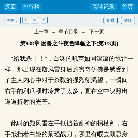
返回
排行榜
阅读记录
首页
L
M
S
字体：
护眼
关灯
上一章
←
章节目录
→
下一页
第938章 困兽之斗夜色降临之下(第1/3页)
“给我杀！！”，白渊的吼声如同滚滚的惊雷一
样，那出现在殿风雷身后的穷奇仿佛是感受到
了主人内心中对于杀戮的强烈额渴望，一瞬间
右手的利爪顿时冷肃了太多，直在空中映照出
道道折射的光芒。
此时的殿风雷左手抵挡着乱神的拐杖剑，右
手抵挡着白姬的菊瑾战刀，哪里有暇去顾忌身