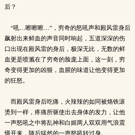
后？
“吼…嚓嚓嚓…”，穷奇的怒吼声和殿风雷身后
飙射出来鲜血的声音同时响起，五道深深的伤
口出现在殿风雷的身后，极深无比，无数的鲜
血更是喷溅在了穷奇的脸庞上面，这一刻，穷
奇变得更加的凶狠，血腥的味道让他变得更加
的狂怒。
而殿风雷身后吃痛，火辣辣的如同被烙铁滚
烫到一样，疼痛所驱使出去身体的发力，让他
一声怒吼之中将乱神和白姬两人双双用气浪震
慑开来，随后猛然的一声怒吼转过身。