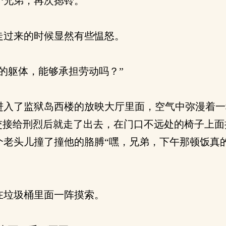
个兄弟，再次摁铃。
过来的时候显然有些愠怒。
的躯体，能够承担劳动吗？”
入了监狱岛西楼的放映大厅里面，空气中弥漫着一
交接给刑烈后就走了出去，在门口不远处的椅子上
个老头儿撞了撞他的胳膊“嘿，兄弟，下午那顿饭真
在垃圾桶里面一阵摸索。