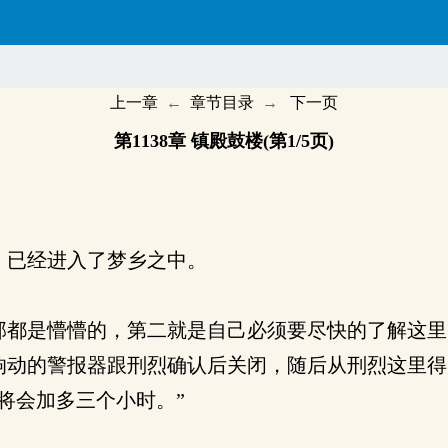
上一章
←
章节目录
→
下一页
第1138章 镇殿鼓楼(第1/5页)
，已经进入了梦乡之中。
都是懵懵的，第二就是自己必须要尽快的了解这里
响动的警报器跟刑烈确认后关闭，随后从刑烈这里得
将会加多三个小时。”