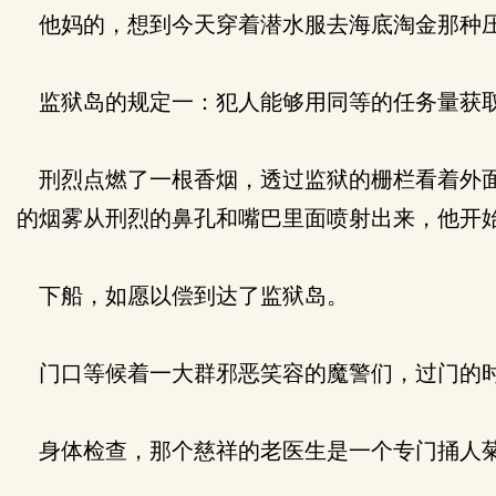
他妈的，想到今天穿着潜水服去海底淘金那种压
监狱岛的规定一：犯人能够用同等的任务量获取
刑烈点燃了一根香烟，透过监狱的栅栏看着外面
的烟雾从刑烈的鼻孔和嘴巴里面喷射出来，他开
下船，如愿以偿到达了监狱岛。
门口等候着一大群邪恶笑容的魔警们，过门的时
身体检查，那个慈祥的老医生是一个专门捅人