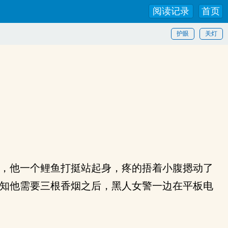
阅读记录
首页
护眼
关灯
，他一个鲤鱼打挺站起身，疼的捂着小腹摁动了
知他需要三根香烟之后，黑人女警一边在平板电