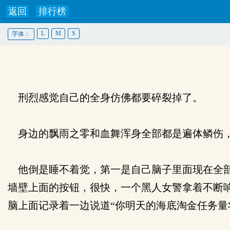
返回
排行榜
L
M
S
字体：
刑烈感觉自己的全身仿佛都要碎裂掉了。
身边的飘雨之零和血舞浑身全部都是遍体鳞伤
他倒是睡不着觉，第一是自己脑子里面现在全部
墙壁上面的按钮，很快，一个黑人女警拿着不断
脑上面记录着一边说道“你明天的海底淘金任务量