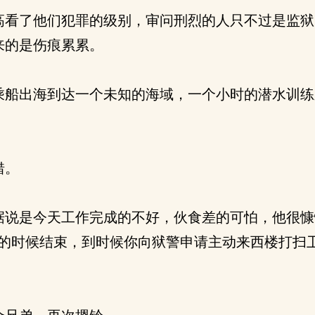
看了他们犯罪的级别，审问刑烈的人只不过是监狱
来的是伤痕累累。
船出海到达一个未知的海域，一个小时的潜水训练
错。
说是今天工作完成的不好，伙食差的可怕，他很慷
晨的时候结束，到时候你向狱警申请主动来西楼打扫