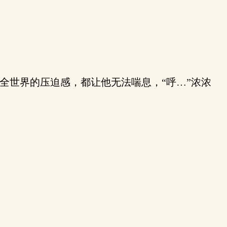
世界的压迫感，都让他无法喘息，“呼…”浓浓