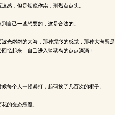
迫感，但是烟瘾作祟，刑烈点点头。
到自己一些想要的，这是合法的。
波光粼粼的大海，那种缥缈的感觉，那种大海既是全
始回忆起来，自己进入监狱岛的点点滴滴：
候每个人一顿暴打，起码挨了几百次的棍子。
菊花的变态恶魔。