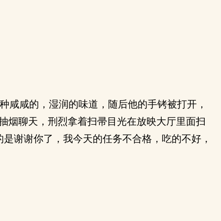
种咸咸的，湿润的味道，随后他的手铐被打开，
面抽烟聊天，刑烈拿着扫帚目光在放映大厅里面扫
的是谢谢你了，我今天的任务不合格，吃的不好，