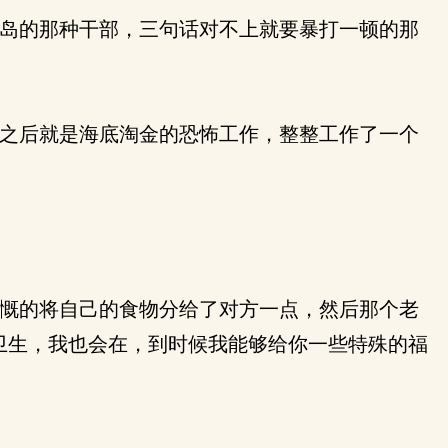
岛的那种干部，三句话对不上就要暴打一顿的那
之后就是海底淘金的恐怖工作，整整工作了一个
慨的将自己的食物分给了对方一点，然后那个老
卫生，我也会在，到时候我能够给你一些特殊的福