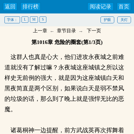
返回
排行榜
阅读记录
首页
L
M
S
字体：
护眼
关灯
上一章
←
章节目录
→
下一页
第1016章 危险的圈套(第1/3页)
这群人也真是心大，他们进攻永夜城之前难
道就没有了解过嘛？永夜城这座城镇之所以这
样史无前例的强大，就是因为这座城镇白天和
黑夜简直是两个区别，如果说白天是弱不禁风
的垃圾的话，那么到了晚上就是强悍无比的恶
魔。
诸葛桐神一边提醒，前方武战英再次挥舞着