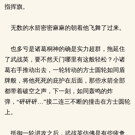
指挥旗。
无数的水箭密密麻麻的朝着他飞舞了过来。
也多亏是诸葛桐神的确是实力超群，拖延住
了武战英，要不然天门哪里有这般轻松？小诸
葛右手推动出去，一轮转动的方士圆轮如同盾
牌般，将他死死的庇护在后面，那些水箭全部
都带着破空之声，下一刻，如同轰鸣的炸
弹，“砰砰砰…”接二连三不断的撞击在方士圆轮
上。
抵御一轮进攻之后，武战英仿佛是有些疲惫