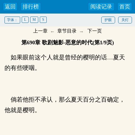
返回
排行榜
阅读记录
首页
L
M
S
字体：
护眼
关灯
上一章
←
章节目录
→
下一页
第690章 歌剧魅影-恶意的时代(第1/9页)
如果眼前这个人就是曾经的樱明的话…夏天
的有些哽咽。
倘若他拒不承认，那么夏天百分之百确定，
他就是樱明。